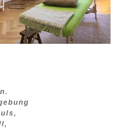
n.
mgebung
uls,
l,