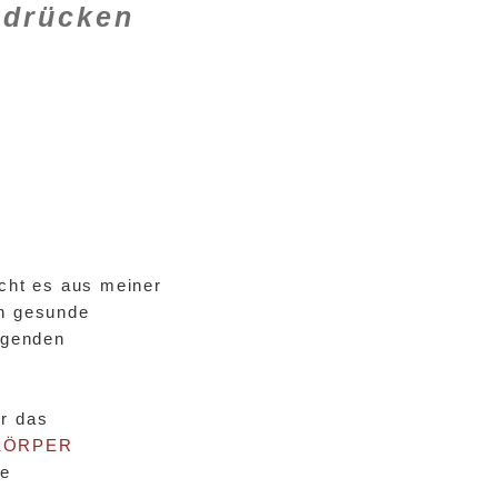
drücken
ucht es aus meiner
ch gesunde
ugenden
r das
 KÖRPER
me