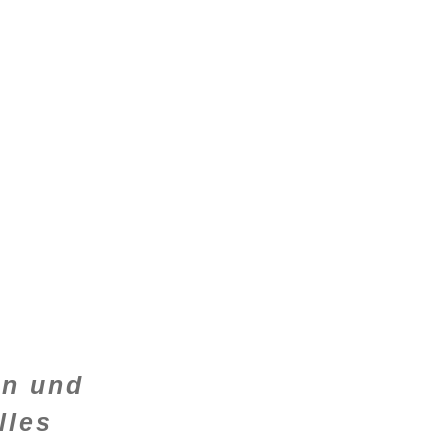
en und
lles