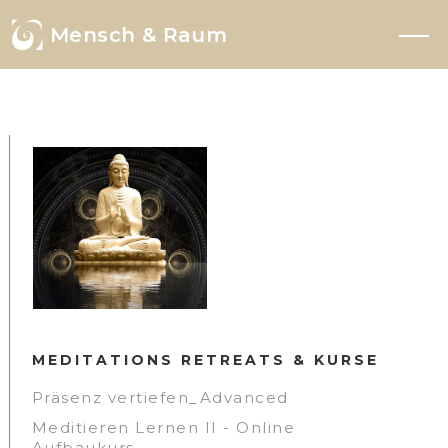
Mensch & Raum
MEDITATIONS RETREATS & KURSE
Präsenz vertiefen_Advanced
Meditieren Lernen II - Online
Aufbaukurs